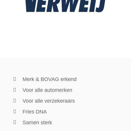
Samen sterk
Uitblinkers in schadeherstel
Over het bedrijf
Bij Autoschade Verweij bieden wij
uitgebreide schadehersteldiensten voor
zowel personenauto’s als bedrijfswagens.
Ons deskundige team staat klaar om schade te
herstellen voor zowel particuliere als zakelijke
klanten, waaronder autodealers, autobedrijven,