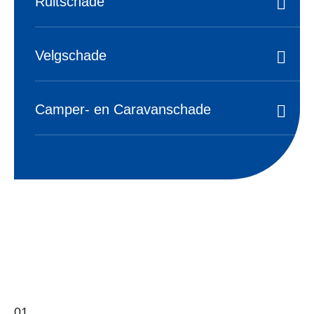
02
Vakmanschap
Het is van groot belang om herstelwerkzaamheden
veilig, verantwoord en van hoogwaardige kwaliteit uit 
voeren, waarbij merk specifieke kennis onmisbaar is.
Bij Autoschade Verweij hebben we de erkenning voor
diverse automerken, en onze teamleden ondergaan
regelmatig trainingen en opleidingen om altijd op de
hoogte te zijn van de laatste ontwikkelingen.
03
Alle merken en alle verzekeraars
Autoschade Verweij is uw betrouwbare partner voor
schadeherstel, ongeacht het automerk of de
verzekeringsmaatschappij.
04