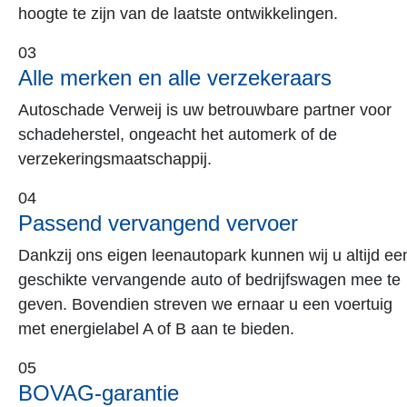
Erkend Duurzaam gecertificeerd
Duurzaamheid vormt een essentiële pijler voor de
toekomst van mobiliteit. Met het Erkend Duurzaam
certificaat waarborgen wij de toekomstbestendigheid
van ons bedrijf. Tegelijkertijd realiseren we
besparingen op energie en verminderen we onze CO
uitstoot. Deze bewuste investering in duurzame
certificering betaalt zich dubbel en dwars terug.
Impressie