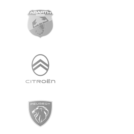
Schade?
Neem contact met
ons op!
Wij zijn bereikbaar op:
maandag t/m vrijdag van 08:00 tot 17:00
zaterdag van 8.00 tot 12:00 (Leeuwarden)
NEEM CONTACT OP:
Mail, bel of bezoek ons
Onze Fryske Locaties
Grou
Leeuwarden
Gorredijk
Heerenveen