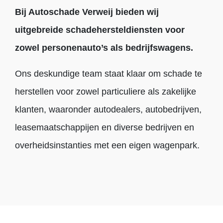
ONZE EXPERTISES
Voertuigschade
Ruitschade
Velgschade
Camper- en Caravanschade