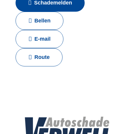
Schademelden
Bellen
E-mail
Route
Merk & BOVAG erkend
Voor alle automerken
Voor alle verzekeraars
Fries DNA