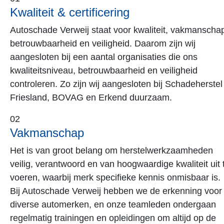
Passend vervangend vervoer
Dankzij ons eigen leenautopark kunnen wij u altijd ee
geschikte vervangende auto of bedrijfswagen mee te
geven. Bovendien streven we ernaar u een voertuig
met energielabel A of B aan te bieden.
05
BOVAG-garantie
Als BOVAG-autoschadeherstelbedrijf garanderen wij
snel, veilig en vakkundig schadeherstel. Met
geavanceerde technische hulpmiddelen en goed
opgeleid personeel zorgen wij ervoor dat uw voertuig
na reparatie volledig voldoet aan de specificaties en
veiligheidsnormen. Bovendien bieden wij 4 jaar
garantie op het schadeherstel.
06