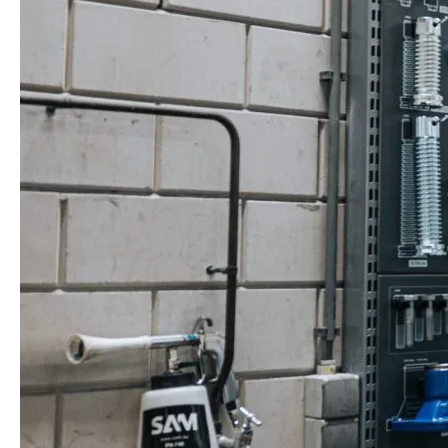
Mark Buwalda
Schade Expert
Bel ons, mail ons of kom langs
Openingstijden:
Maandag tot en met vrijdag van 7.45 tot 17.00 uur.
Zaterdag en zondag gesloten.
24/7 bereikbaar:
Na sluitingstijd en vanuit het buitenland belt u ons
op 0513 - 46 25 08.