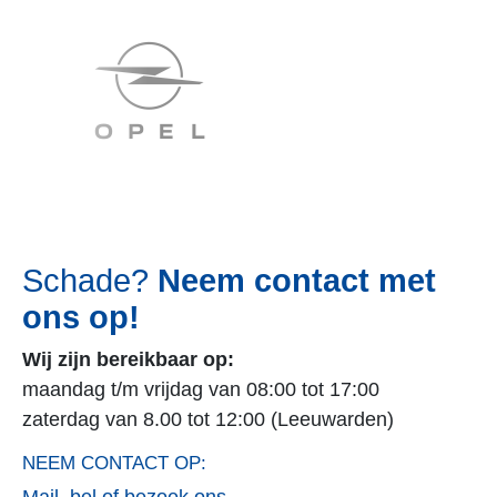
Onze Fryske partnermerken
Haaima Abarth
Haaima Alfa Romeo
Haaima Citroen
Haaima DS
Haaima Fiat
Haaima Fiat Professional
Haaima Jeep
Haaima Opel
Haaima Peugeot
Haaima Suzuki
Haaima Eurorepar
Haaima Dodge Chrysler
Haaima Leapmotor
Haaima Jaecoo
Haaima Omoda
Onze partners